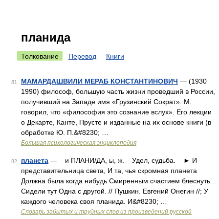
планида
Толкование
Перевод
Книги
МАМАРДАШВИЛИ МЕРАБ КОНСТАНТИНОВИЧ
— (1930
81
1990) философ, большую часть жизни проведший в России,
получивший на Западе имя «Грузинский Сократ». М.
говорил, что «философия это сознание вслух». Его лекции
о Декарте, Канте, Прусте и изданные на их основе книги (в
обработке Ю. П.&#8230; …
Большая психологическая энциклопедия
планета
— и ПЛАНИ/ДА, ы, ж. Удел, судьба. ► И
82
представительница света, И та, чья скромная планета
Должна была когда нибудь Смиренным счастием блеснуть...
Сидели тут Одна с другой. // Пушкин. Евгений Онегин //; У
каждого человека своя планида. И&#8230; …
Словарь забытых и трудных слов из произведений русской